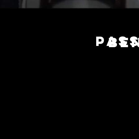
Pass
Be