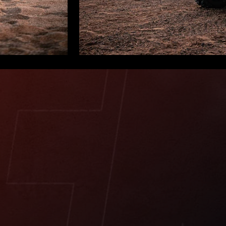
Benda — вы
живёт доро
Сегодня техника Benda представлена 
китайском рынке, но и в Италии, Исп
России, а также более чем в 25 стра