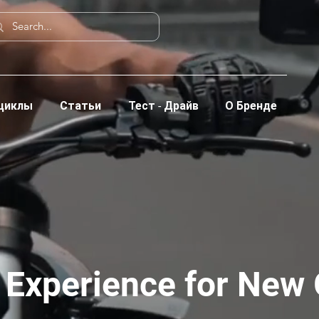
циклы
Статьи
Тест - Драйв
О Бренде
e
g Experience for New