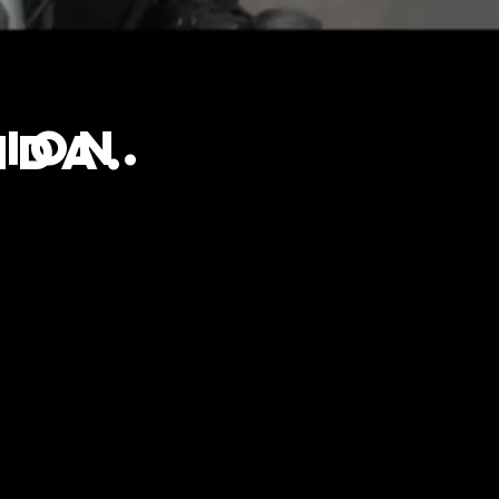
ion.
nda.