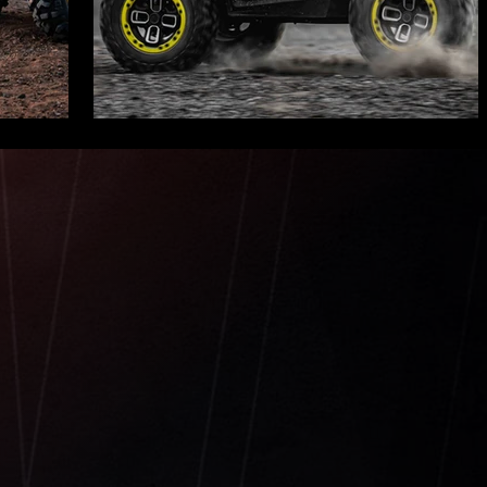
бор тех, кто
гой.
не только на
ании, Португалии,
нах мира.