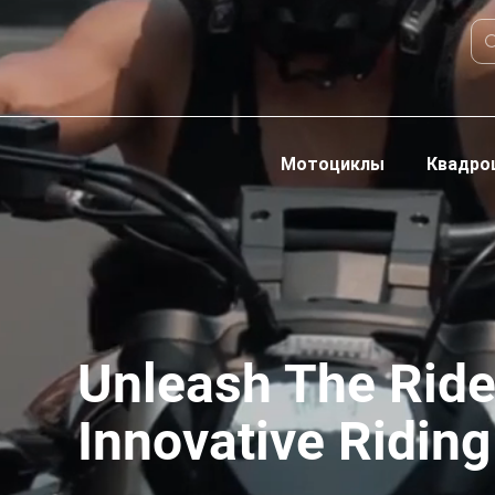
Мотоциклы
Квадро
Unleash The Rid
Innovative Ridin