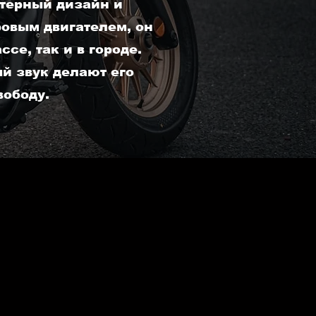
терный дизайн и
овым двигателем, он
се, так и в городе.
й звук делают его
вободу.
15000 LEI