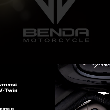
ателя:
V-Twin
лото и