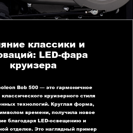
яние классики и
оваций: LED-фара
круизера
oleon Bob 500 — это гармоничное
 классического круизерного стиля
енных технологий. Круглая форма,
имволом времени, получила новое
ие благодаря LED-освещению и
ной отделке. Это наглядный пример