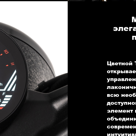
элега
Цветной 
открывае
управлен
лаконичн
всю нео
доступной
элемент 
объедини
современ
интуитив