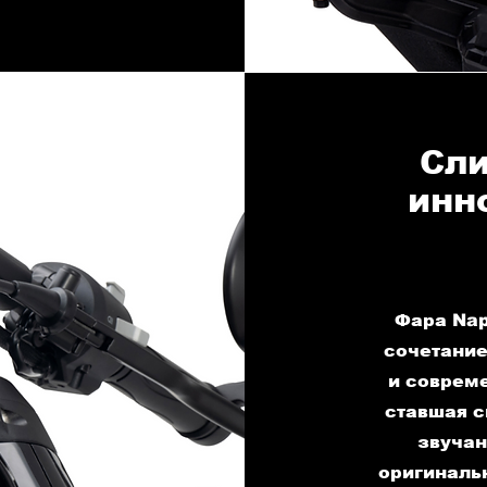
Сли
инн
Фара Nap
сочетание
и соврем
ставшая с
звучан
оригиналь