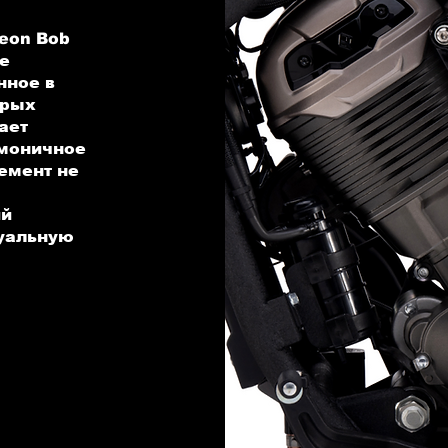
leon Bob
ие
нное в
ерых
ает
рмоничное
емент не
ий
зуальную