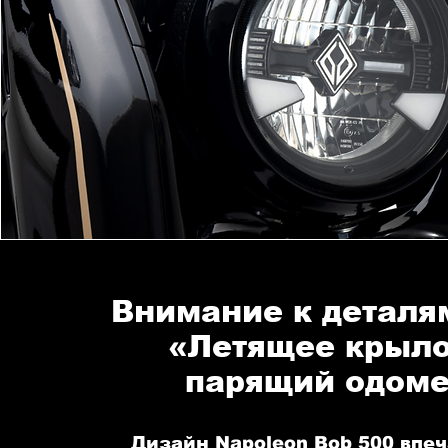
Внимание к деталям
«Летящее крыло
парящий одоме
Дизайн Napoleon Bob 500 впеч