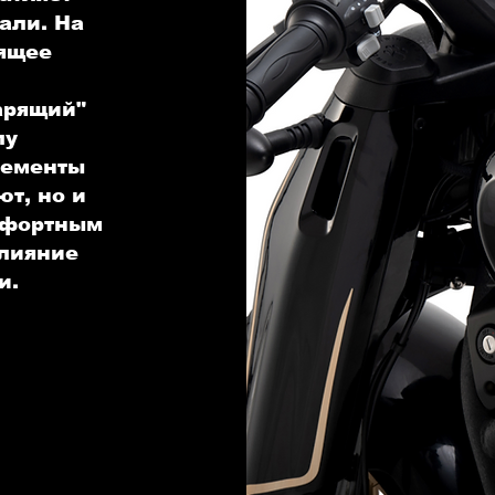
али. На
ящее
и
арящий"
лу
лементы
ют, но и
мфортным
слияние
и.