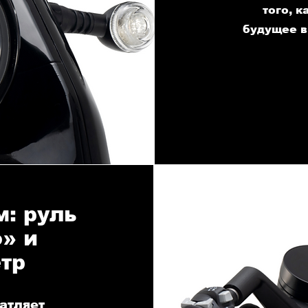
того, 
будущее в
: руль
» и
тр
атляет