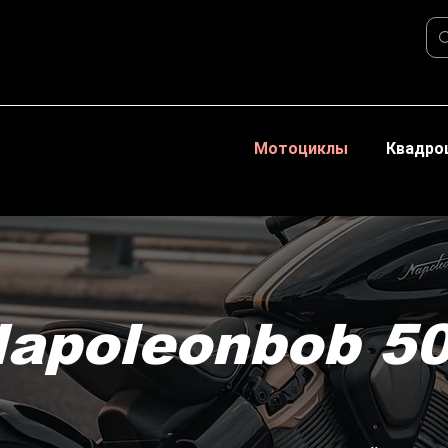
Мотоциклы
Квадро
apoleonbob 5